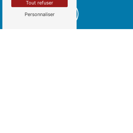
Tout refuser
Personnaliser
E-MAIL
lc-batiment@orange.fr
Contactez-nous