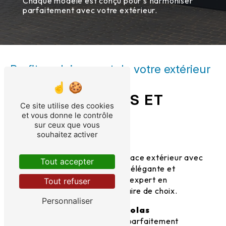
Chaque modèle est conçu pour s’harmoniser
parfaitement avec votre extérieur.
Profitez pleinement de votre extérieur
PERGOLAS
BIOCLIMATIQUES ET
Ce site utilise des cookies
CARPORTS
et vous donne le contrôle
sur ceux que vous
souhaitez activer
Envie de transformer votre espace extérieur avec
Tout accepter
une
pergola bioclimatique
élégante et
fonctionnelle ?
LC Bâtiment
, expert en
Tout refuser
menuiserie
est votre partenaire de choix.
Personnaliser
Nous vous proposons des
pergolas
bioclimatiques
sur mesure, parfaitement